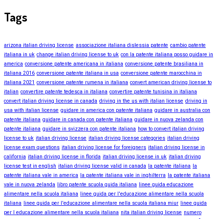
Tags
arizona italian driving license
associazione italiana dislessia patente
cambio patente
italiana in uk
change italian driving license to uk
con la patente italiana posso guidare in
america
conversione patente americana in italiana
conversione patente brasiliana in
italiana 2016
conversione patente italiana in usa
conversione patente marocchina in
italiana 2021
conversione patente rumena in italiana
convert american driving license to
italian
convertire patente tedesca in italiana
convertire patente tunisina in italiana
convert italian driving license in canada
driving in the us with italian license
driving in
usa with italian license
guidare in america con patente italiana
guidare in australia con
patente italiana
guidare in canada con patente italiana
guidare in nuova zelanda con
patente italiana
guidare in svizzera con patente italiana
how to convert italian driving
license to uk
italian driving license
italian driving license categories
italian driving
license exam questions
italian driving license for foreigners
italian driving license in
california
italian driving license in florida
italian driving license in uk
italian driving
license test in english
italian driving license valid in canada
la patente italiana
la
patente italiana vale in america
la patente italiana vale in inghilterra
la patente italiana
vale in nuova zelanda
libro patente scuola guida italiana
linee guida educazione
alimentare nella scuola italiana
linee guida per l'educazione alimentare nella scuola
italiana
linee guida per l'educazione alimentare nella scuola italiana miur
linee guida
per l educazione alimentare nella scuola italiana
nita italian driving license
numero