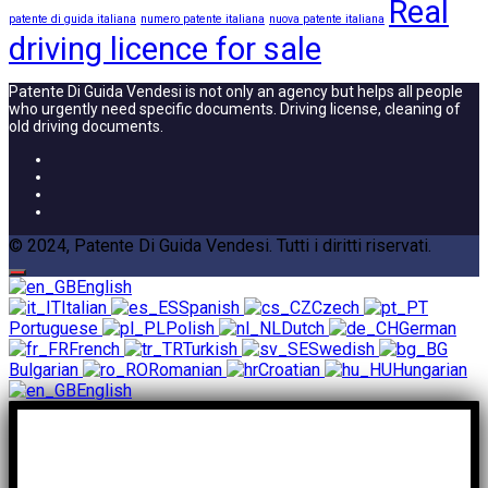
Real
patente di guida italiana
numero patente italiana
nuova patente italiana
driving licence for sale
Patente Di Guida Vendesi is not only an agency but helps all people
who urgently need specific documents. Driving license, cleaning of
old driving documents.
© 2024, Patente Di Guida Vendesi. Tutti i diritti riservati.
English
Italian
Spanish
Czech
Portuguese
Polish
Dutch
German
French
Turkish
Swedish
Bulgarian
Romanian
Croatian
Hungarian
English