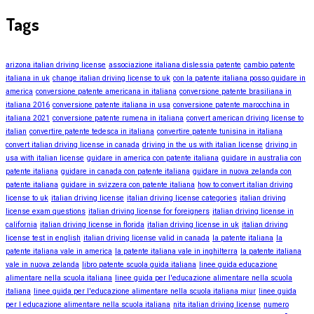
Tags
arizona italian driving license
associazione italiana dislessia patente
cambio patente
italiana in uk
change italian driving license to uk
con la patente italiana posso guidare in
america
conversione patente americana in italiana
conversione patente brasiliana in
italiana 2016
conversione patente italiana in usa
conversione patente marocchina in
italiana 2021
conversione patente rumena in italiana
convert american driving license to
italian
convertire patente tedesca in italiana
convertire patente tunisina in italiana
convert italian driving license in canada
driving in the us with italian license
driving in
usa with italian license
guidare in america con patente italiana
guidare in australia con
patente italiana
guidare in canada con patente italiana
guidare in nuova zelanda con
patente italiana
guidare in svizzera con patente italiana
how to convert italian driving
license to uk
italian driving license
italian driving license categories
italian driving
license exam questions
italian driving license for foreigners
italian driving license in
california
italian driving license in florida
italian driving license in uk
italian driving
license test in english
italian driving license valid in canada
la patente italiana
la
patente italiana vale in america
la patente italiana vale in inghilterra
la patente italiana
vale in nuova zelanda
libro patente scuola guida italiana
linee guida educazione
alimentare nella scuola italiana
linee guida per l'educazione alimentare nella scuola
italiana
linee guida per l'educazione alimentare nella scuola italiana miur
linee guida
per l educazione alimentare nella scuola italiana
nita italian driving license
numero