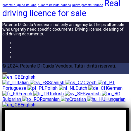
Real
patente di guida italiana
numero patente italiana
nuova patente italiana
driving licence for sale
Patente Di Guida Vendesi is not only an agency but helps all people
who urgently need specific documents. Driving license, cleaning of
old driving documents.
© 2024, Patente Di Guida Vendesi. Tutti i diritti riservati.
English
Italian
Spanish
Czech
Portuguese
Polish
Dutch
German
French
Turkish
Swedish
Bulgarian
Romanian
Croatian
Hungarian
English