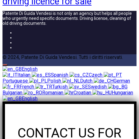
driving licence for sale
Patente Di Guida Vendesi is not only an agency but helps all people
who urgently need specific documents. Driving license, cleaning of
old driving documents.
© 2024, Patente Di Guida Vendesi. Tutti i diritti riservati.
English
Italian
Spanish
Czech
Portuguese
Polish
Dutch
German
French
Turkish
Swedish
Bulgarian
Romanian
Croatian
Hungarian
English
CONTACT US FOR