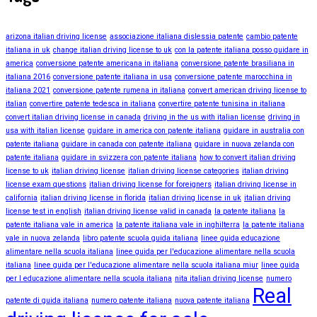
arizona italian driving license
associazione italiana dislessia patente
cambio patente
italiana in uk
change italian driving license to uk
con la patente italiana posso guidare in
america
conversione patente americana in italiana
conversione patente brasiliana in
italiana 2016
conversione patente italiana in usa
conversione patente marocchina in
italiana 2021
conversione patente rumena in italiana
convert american driving license to
italian
convertire patente tedesca in italiana
convertire patente tunisina in italiana
convert italian driving license in canada
driving in the us with italian license
driving in
usa with italian license
guidare in america con patente italiana
guidare in australia con
patente italiana
guidare in canada con patente italiana
guidare in nuova zelanda con
patente italiana
guidare in svizzera con patente italiana
how to convert italian driving
license to uk
italian driving license
italian driving license categories
italian driving
license exam questions
italian driving license for foreigners
italian driving license in
california
italian driving license in florida
italian driving license in uk
italian driving
license test in english
italian driving license valid in canada
la patente italiana
la
patente italiana vale in america
la patente italiana vale in inghilterra
la patente italiana
vale in nuova zelanda
libro patente scuola guida italiana
linee guida educazione
alimentare nella scuola italiana
linee guida per l'educazione alimentare nella scuola
italiana
linee guida per l'educazione alimentare nella scuola italiana miur
linee guida
per l educazione alimentare nella scuola italiana
nita italian driving license
numero
Real
patente di guida italiana
numero patente italiana
nuova patente italiana