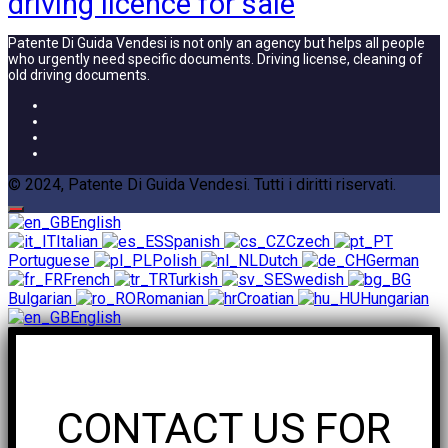
driving licence for sale
Patente Di Guida Vendesi is not only an agency but helps all people
who urgently need specific documents. Driving license, cleaning of
old driving documents.
© 2024, Patente Di Guida Vendesi. Tutti i diritti riservati.
English
Italian
Spanish
Czech
Portuguese
Polish
Dutch
German
French
Turkish
Swedish
Bulgarian
Romanian
Croatian
Hungarian
English
CONTACT US FOR