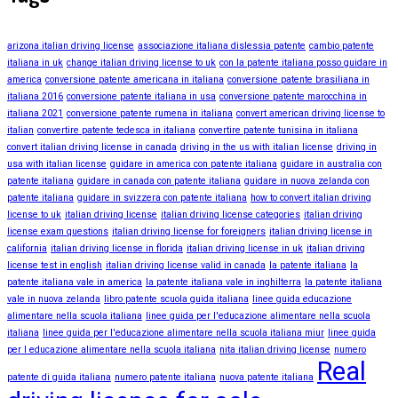
arizona italian driving license
associazione italiana dislessia patente
cambio patente
italiana in uk
change italian driving license to uk
con la patente italiana posso guidare in
america
conversione patente americana in italiana
conversione patente brasiliana in
italiana 2016
conversione patente italiana in usa
conversione patente marocchina in
italiana 2021
conversione patente rumena in italiana
convert american driving license to
italian
convertire patente tedesca in italiana
convertire patente tunisina in italiana
convert italian driving license in canada
driving in the us with italian license
driving in
usa with italian license
guidare in america con patente italiana
guidare in australia con
patente italiana
guidare in canada con patente italiana
guidare in nuova zelanda con
patente italiana
guidare in svizzera con patente italiana
how to convert italian driving
license to uk
italian driving license
italian driving license categories
italian driving
license exam questions
italian driving license for foreigners
italian driving license in
california
italian driving license in florida
italian driving license in uk
italian driving
license test in english
italian driving license valid in canada
la patente italiana
la
patente italiana vale in america
la patente italiana vale in inghilterra
la patente italiana
vale in nuova zelanda
libro patente scuola guida italiana
linee guida educazione
alimentare nella scuola italiana
linee guida per l'educazione alimentare nella scuola
italiana
linee guida per l'educazione alimentare nella scuola italiana miur
linee guida
per l educazione alimentare nella scuola italiana
nita italian driving license
numero
Real
patente di guida italiana
numero patente italiana
nuova patente italiana