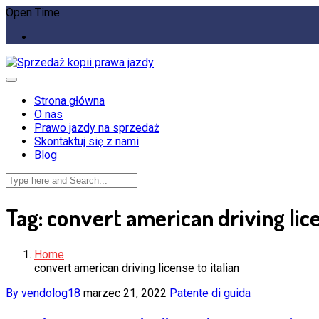
Open Time
Strona główna
O nas
Prawo jazdy na sprzedaż
Skontaktuj się z nami
Blog
Tag:
convert american driving lice
Home
convert american driving license to italian
By vendolog18
marzec 21, 2022
Patente di guida