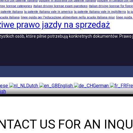
merica con patente italiana
guidare in australia con patente italiana
guidare in canada con pa
iving license categories
italian driving license exam questions
italian driving license for fore
 patente italiana
la patente italiana vale in america
la patente italiana vale in inghilterra
la p
cuola italiana
linee guida per l'educazione alimentare nella scuola italiana miur
linee guida
iwe prawo jazdy na sprzedaż
wszystkich osób, które pilnie potrzebują konkretnych dokumentów. Praw
uese
Dutch
English
German
Fr
ish
NTACT US FOR AN INQU