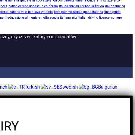
tente italiana
guidare in nuova zelanda con patente italiana
guidare in svizzera con
igners
italian driving license in california
italian driving license in florida
italian driving
atente italiana vale in nuova zelanda
libro patente scuola guida italiana
linee guida
 per l educazione alimentare nella scuola italiana
nita italian driving license
numero
o jazdy, czyszczenie starych dokumentów.
ench
Turkish
Swedish
Bulgarian
IRY