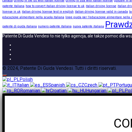
canada
driving in the us with italian license
driving in usa with italian license
guidare in a
patente italiana
how to convert italian driving license to uk
italian driving license
italian dr
license in uk
italian driving license test in english
italian driving license valid in canada
la
educazione alimentare nella scuola italiana
linee guida per l'educazione alimentare nella s
Prawdz
patente di guida italiana
numero patente italiana
nuova patente italiana
Patente Di Guida Vendesi to nie tylko agencja, ale także pomoc dla 
© 2024, Patente Di Guida Vendesi. Tutti i diritti riservati.
Polish
Italian
Spanish
Czech
Portug
Romanian
Croatian
Hungarian
Pol
CO