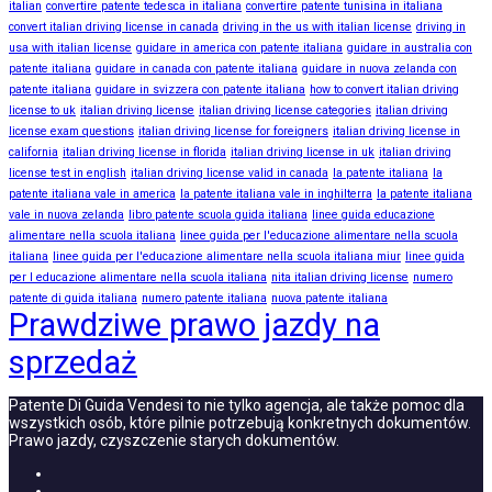
italian
convertire patente tedesca in italiana
convertire patente tunisina in italiana
convert italian driving license in canada
driving in the us with italian license
driving in
usa with italian license
guidare in america con patente italiana
guidare in australia con
patente italiana
guidare in canada con patente italiana
guidare in nuova zelanda con
patente italiana
guidare in svizzera con patente italiana
how to convert italian driving
license to uk
italian driving license
italian driving license categories
italian driving
license exam questions
italian driving license for foreigners
italian driving license in
california
italian driving license in florida
italian driving license in uk
italian driving
license test in english
italian driving license valid in canada
la patente italiana
la
patente italiana vale in america
la patente italiana vale in inghilterra
la patente italiana
vale in nuova zelanda
libro patente scuola guida italiana
linee guida educazione
alimentare nella scuola italiana
linee guida per l'educazione alimentare nella scuola
italiana
linee guida per l'educazione alimentare nella scuola italiana miur
linee guida
per l educazione alimentare nella scuola italiana
nita italian driving license
numero
patente di guida italiana
numero patente italiana
nuova patente italiana
Prawdziwe prawo jazdy na
sprzedaż
Patente Di Guida Vendesi to nie tylko agencja, ale także pomoc dla
wszystkich osób, które pilnie potrzebują konkretnych dokumentów.
Prawo jazdy, czyszczenie starych dokumentów.