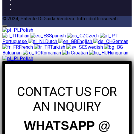
© 2024, Patente Di Guida Vendesi. Tutti i diritti riservati.
Polish
Italian
Spanish
Czech
Portuguese
Dutch
English
German
French
Turkish
Swedish
Bulgarian
Romanian
Croatian
Hungarian
Polish
CONTACT US FOR
AN INQUIRY
WHATSAPP @