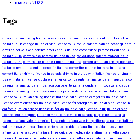
marzec 2022
Tags
arizona italian driving license
associazione italiana dislessia patente
cambio patente
italiana in uk
change italian driving license to uk
con la patente italiana posso guidare in
america
conversione patente americana in italiana
conversione patente brasiliana in
italiana 2016
conversione patente italiana in usa
conversione patente marocchina in
italiana 2021
conversione patente rumena in italiana
convert american driving license to
italian
convertire patente tedesca in italiana
convertire patente tunisina in italiana
convert italian driving license in canada
driving in the us with italian license
driving in
usa with italian license
guidare in america con patente italiana
guidare in australia con
patente italiana
guidare in canada con patente italiana
guidare in nuova zelanda con
patente italiana
guidare in svizzera con patente italiana
how to convert italian driving
license to uk
italian driving license
italian driving license categories
italian driving
license exam questions
italian driving license for foreigners
italian driving license in
california
italian driving license in florida
italian driving license in uk
italian driving
license test in english
italian driving license valid in canada
la patente italiana
la
patente italiana vale in america
la patente italiana vale in inghilterra
la patente italiana
vale in nuova zelanda
libro patente scuola guida italiana
linee guida educazione
alimentare nella scuola italiana
linee guida per l'educazione alimentare nella scuola
italiana
linee guida per l'educazione alimentare nella scuola italiana miur
linee guida