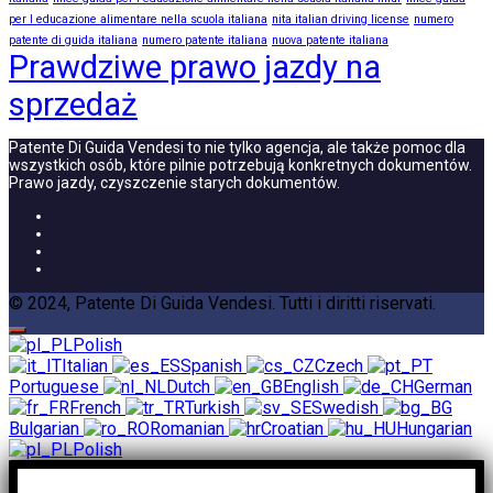
per l educazione alimentare nella scuola italiana
nita italian driving license
numero
patente di guida italiana
numero patente italiana
nuova patente italiana
Prawdziwe prawo jazdy na
sprzedaż
Patente Di Guida Vendesi to nie tylko agencja, ale także pomoc dla
wszystkich osób, które pilnie potrzebują konkretnych dokumentów.
Prawo jazdy, czyszczenie starych dokumentów.
© 2024, Patente Di Guida Vendesi. Tutti i diritti riservati.
Polish
Italian
Spanish
Czech
Portuguese
Dutch
English
German
French
Turkish
Swedish
Bulgarian
Romanian
Croatian
Hungarian
Polish