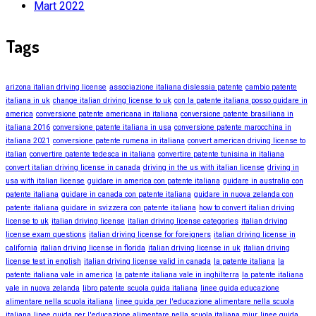
Mart 2022
Tags
arizona italian driving license
associazione italiana dislessia patente
cambio patente
italiana in uk
change italian driving license to uk
con la patente italiana posso guidare in
america
conversione patente americana in italiana
conversione patente brasiliana in
italiana 2016
conversione patente italiana in usa
conversione patente marocchina in
italiana 2021
conversione patente rumena in italiana
convert american driving license to
italian
convertire patente tedesca in italiana
convertire patente tunisina in italiana
convert italian driving license in canada
driving in the us with italian license
driving in
usa with italian license
guidare in america con patente italiana
guidare in australia con
patente italiana
guidare in canada con patente italiana
guidare in nuova zelanda con
patente italiana
guidare in svizzera con patente italiana
how to convert italian driving
license to uk
italian driving license
italian driving license categories
italian driving
license exam questions
italian driving license for foreigners
italian driving license in
california
italian driving license in florida
italian driving license in uk
italian driving
license test in english
italian driving license valid in canada
la patente italiana
la
patente italiana vale in america
la patente italiana vale in inghilterra
la patente italiana
vale in nuova zelanda
libro patente scuola guida italiana
linee guida educazione
alimentare nella scuola italiana
linee guida per l'educazione alimentare nella scuola
italiana
linee guida per l'educazione alimentare nella scuola italiana miur
linee guida