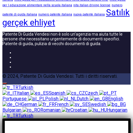
per l educazione alimentare nella scuola italiana
nita italian driving license
numero
Satılık
patente di guida italiana
numero patente italiana
nuova patente italiana
gerçek ehliyet
Patente Di Guida Vendesi non è solo un’agenzia ma aiuta tutte le
persone che necessitano urgentemente di documenti specifici.
Patente di guida, pulizia di vecchi documenti di guida.
© 2024, Patente Di Guida Vendesi. Tutti i diritti riservati.
Turkish
Italian
Spanish
Czech
Portuguese
Polish
Dutch
English
German
French
Swedish
Bulgarian
Romanian
Croatian
Hungarian
Turkish