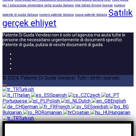
per l educazione alimentare nella scuola italiana
nita italian driving license
numero
Satılık
patente di guida italiana
numero patente italiana
nuova patente italiana
gerçek ehliyet
Patente Di Guida Vendesi non è solo un’agenzia ma aiuta tutte le
persone che necessitano urgentemente di documenti specifici.
Patente di guida, pulizia di vecchi documenti di guida.
© 2024, Patente Di Guida Vendesi. Tutti i diritti riservati.
Turkish
Italian
Spanish
Czech
Portuguese
Polish
Dutch
English
German
French
Swedish
Bulgarian
Romanian
Croatian
Hungarian
Turkish