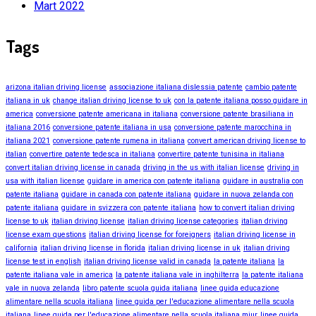
Mart 2022
Tags
arizona italian driving license
associazione italiana dislessia patente
cambio patente
italiana in uk
change italian driving license to uk
con la patente italiana posso guidare in
america
conversione patente americana in italiana
conversione patente brasiliana in
italiana 2016
conversione patente italiana in usa
conversione patente marocchina in
italiana 2021
conversione patente rumena in italiana
convert american driving license to
italian
convertire patente tedesca in italiana
convertire patente tunisina in italiana
convert italian driving license in canada
driving in the us with italian license
driving in
usa with italian license
guidare in america con patente italiana
guidare in australia con
patente italiana
guidare in canada con patente italiana
guidare in nuova zelanda con
patente italiana
guidare in svizzera con patente italiana
how to convert italian driving
license to uk
italian driving license
italian driving license categories
italian driving
license exam questions
italian driving license for foreigners
italian driving license in
california
italian driving license in florida
italian driving license in uk
italian driving
license test in english
italian driving license valid in canada
la patente italiana
la
patente italiana vale in america
la patente italiana vale in inghilterra
la patente italiana
vale in nuova zelanda
libro patente scuola guida italiana
linee guida educazione
alimentare nella scuola italiana
linee guida per l'educazione alimentare nella scuola
italiana
linee guida per l'educazione alimentare nella scuola italiana miur
linee guida