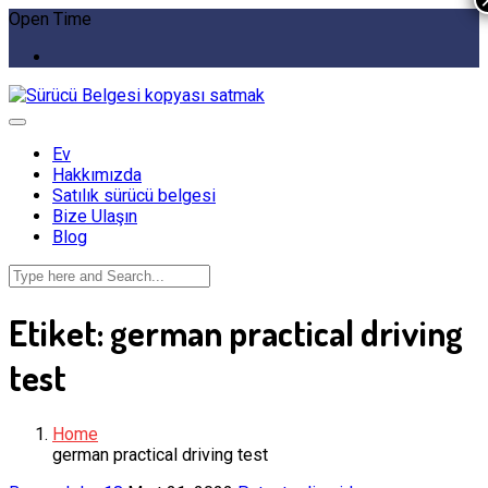
Open Time
Ev
Hakkımızda
Satılık sürücü belgesi
Bize Ulaşın
Blog
Etiket:
german practical driving
test
Home
german practical driving test