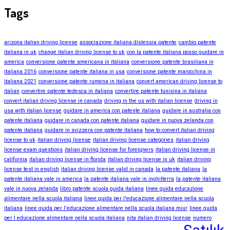
Tags
arizona italian driving license
associazione italiana dislessia patente
cambio patente
italiana in uk
change italian driving license to uk
con la patente italiana posso guidare in
america
conversione patente americana in italiana
conversione patente brasiliana in
italiana 2016
conversione patente italiana in usa
conversione patente marocchina in
italiana 2021
conversione patente rumena in italiana
convert american driving license to
italian
convertire patente tedesca in italiana
convertire patente tunisina in italiana
convert italian driving license in canada
driving in the us with italian license
driving in
usa with italian license
guidare in america con patente italiana
guidare in australia con
patente italiana
guidare in canada con patente italiana
guidare in nuova zelanda con
patente italiana
guidare in svizzera con patente italiana
how to convert italian driving
license to uk
italian driving license
italian driving license categories
italian driving
license exam questions
italian driving license for foreigners
italian driving license in
california
italian driving license in florida
italian driving license in uk
italian driving
license test in english
italian driving license valid in canada
la patente italiana
la
patente italiana vale in america
la patente italiana vale in inghilterra
la patente italiana
vale in nuova zelanda
libro patente scuola guida italiana
linee guida educazione
alimentare nella scuola italiana
linee guida per l'educazione alimentare nella scuola
italiana
linee guida per l'educazione alimentare nella scuola italiana miur
linee guida
per l educazione alimentare nella scuola italiana
nita italian driving license
numero