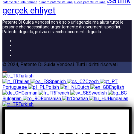
Satılık
patente di guida italiana
numero patente italiana
nuova patente italiana
gerçek ehliyet
Patente Di Guida Vendesi non è solo un’agenzia ma aiuta tutte le
persone che necessitano urgentemente di documenti specifici.
Patente di guida, pulizia di vecchi documenti di guida.
© 2024, Patente Di Guida Vendesi. Tutti i diritti riservati.
Turkish
Italian
Spanish
Czech
Portuguese
Polish
Dutch
English
German
French
Swedish
Bulgarian
Romanian
Croatian
Hungarian
Turkish