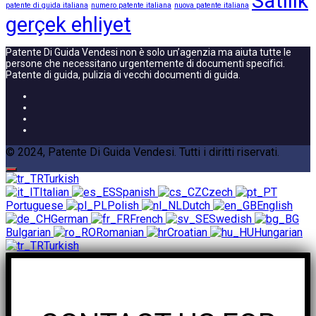
Satılık
patente di guida italiana
numero patente italiana
nuova patente italiana
gerçek ehliyet
Patente Di Guida Vendesi non è solo un’agenzia ma aiuta tutte le
persone che necessitano urgentemente di documenti specifici.
Patente di guida, pulizia di vecchi documenti di guida.
© 2024, Patente Di Guida Vendesi. Tutti i diritti riservati.
Turkish
Italian
Spanish
Czech
Portuguese
Polish
Dutch
English
German
French
Swedish
Bulgarian
Romanian
Croatian
Hungarian
Turkish