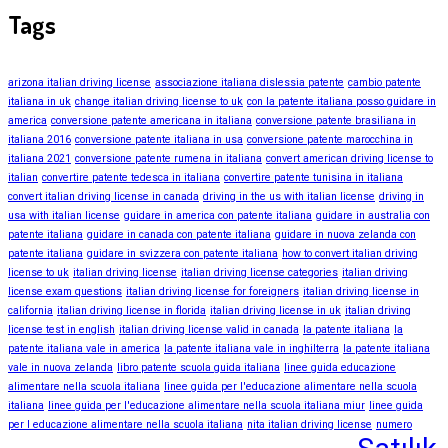
Tags
arizona italian driving license
associazione italiana dislessia patente
cambio patente
italiana in uk
change italian driving license to uk
con la patente italiana posso guidare in
america
conversione patente americana in italiana
conversione patente brasiliana in
italiana 2016
conversione patente italiana in usa
conversione patente marocchina in
italiana 2021
conversione patente rumena in italiana
convert american driving license to
italian
convertire patente tedesca in italiana
convertire patente tunisina in italiana
convert italian driving license in canada
driving in the us with italian license
driving in
usa with italian license
guidare in america con patente italiana
guidare in australia con
patente italiana
guidare in canada con patente italiana
guidare in nuova zelanda con
patente italiana
guidare in svizzera con patente italiana
how to convert italian driving
license to uk
italian driving license
italian driving license categories
italian driving
license exam questions
italian driving license for foreigners
italian driving license in
california
italian driving license in florida
italian driving license in uk
italian driving
license test in english
italian driving license valid in canada
la patente italiana
la
patente italiana vale in america
la patente italiana vale in inghilterra
la patente italiana
vale in nuova zelanda
libro patente scuola guida italiana
linee guida educazione
alimentare nella scuola italiana
linee guida per l'educazione alimentare nella scuola
italiana
linee guida per l'educazione alimentare nella scuola italiana miur
linee guida
per l educazione alimentare nella scuola italiana
nita italian driving license
numero