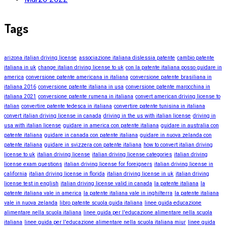
Tags
arizona italian driving license
associazione italiana dislessia patente
cambio patente
italiana in uk
change italian driving license to uk
con la patente italiana posso guidare in
america
conversione patente americana in italiana
conversione patente brasiliana in
italiana 2016
conversione patente italiana in usa
conversione patente marocchina in
italiana 2021
conversione patente rumena in italiana
convert american driving license to
italian
convertire patente tedesca in italiana
convertire patente tunisina in italiana
convert italian driving license in canada
driving in the us with italian license
driving in
usa with italian license
guidare in america con patente italiana
guidare in australia con
patente italiana
guidare in canada con patente italiana
guidare in nuova zelanda con
patente italiana
guidare in svizzera con patente italiana
how to convert italian driving
license to uk
italian driving license
italian driving license categories
italian driving
license exam questions
italian driving license for foreigners
italian driving license in
california
italian driving license in florida
italian driving license in uk
italian driving
license test in english
italian driving license valid in canada
la patente italiana
la
patente italiana vale in america
la patente italiana vale in inghilterra
la patente italiana
vale in nuova zelanda
libro patente scuola guida italiana
linee guida educazione
alimentare nella scuola italiana
linee guida per l'educazione alimentare nella scuola
italiana
linee guida per l'educazione alimentare nella scuola italiana miur
linee guida