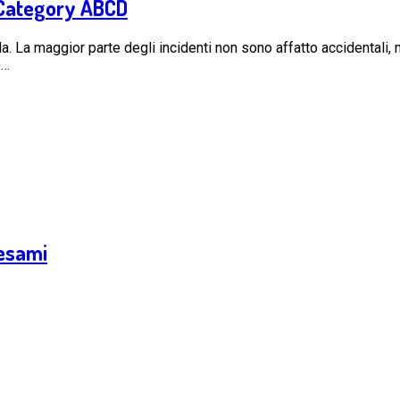
– Category ABCD
da. La maggior parte degli incidenti non sono affatto accidentali,
o…
 esami