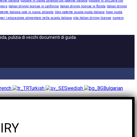
tente italiana
guidare in nuova zelanda con patente italiana
guidare in svizzera con
igners
italian driving license in california
italian driving license in florida
italian driving
atente italiana vale in nuova zelanda
libro patente scuola guida italiana
linee guida
 per l educazione alimentare nella scuola italiana
nita italian driving license
numero
a, pulizia di vecchi documenti di guida.
rench
Turkish
Swedish
Bulgarian
IRY