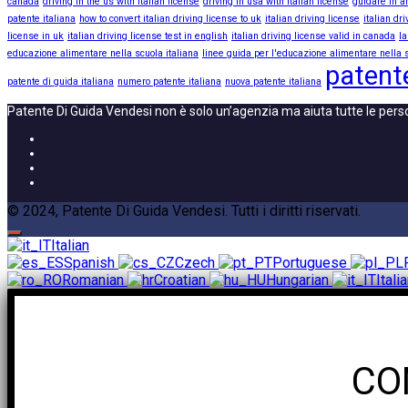
canada
driving in the us with italian license
driving in usa with italian license
guidare in a
patente italiana
how to convert italian driving license to uk
italian driving license
italian dr
license in uk
italian driving license test in english
italian driving license valid in canada
la
educazione alimentare nella scuola italiana
linee guida per l'educazione alimentare nella s
patente
patente di guida italiana
numero patente italiana
nuova patente italiana
Patente Di Guida Vendesi non è solo un’agenzia ma aiuta tutte le pers
© 2024, Patente Di Guida Vendesi. Tutti i diritti riservati.
Italian
Spanish
Czech
Portuguese
Romanian
Croatian
Hungarian
Itali
CO