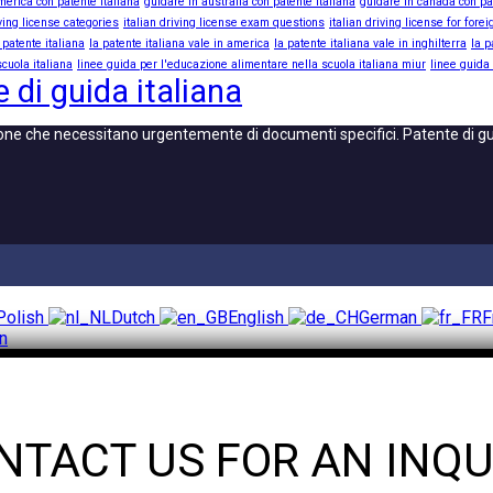
merica con patente italiana
guidare in australia con patente italiana
guidare in canada con pa
iving license categories
italian driving license exam questions
italian driving license for fore
 patente italiana
la patente italiana vale in america
la patente italiana vale in inghilterra
la p
cuola italiana
linee guida per l'educazione alimentare nella scuola italiana miur
linee guida
 di guida italiana
one che necessitano urgentemente di documenti specifici. Patente di guid
Polish
Dutch
English
German
F
an
NTACT US FOR AN INQU