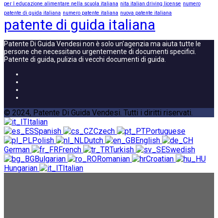
per l educazione alimentare nella scuola italiana
nita italian driving license
numero
patente di guida italiana
numero patente italiana
nuova patente italiana
patente di guida italiana
Patente Di Guida Vendesi non è solo un’agenzia ma aiuta tutte le
persone che necessitano urgentemente di documenti specifici.
Patente di guida, pulizia di vecchi documenti di guida.
© 2024, Patente Di Guida Vendesi. Tutti i diritti riservati.
Italian
Spanish
Czech
Portuguese
Polish
Dutch
English
German
French
Turkish
Swedish
Bulgarian
Romanian
Croatian
Hungarian
Italian