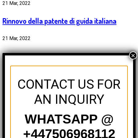
21 Mar, 2022
Rinnovo della patente di guida italiana
21 Mar, 2022
Acquista online la patente di guida italiana –
×
Category ABCD
CONTACT US FOR
Categories
AN INQUIRY
Patente di guida
(5)
WHATSAPP @
Archives
+447506968112
Marzo 2022