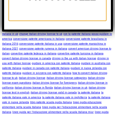
Tags
arizona italian driving license
associazione italiana dislessia patente
cambio patente
italiana in uk
change italian driving license to uk
con la patente italiana posso guidare in
america
conversione patente americana in italiana
conversione patente brasiliana in
italiana 2016
conversione patente italiana in usa
conversione patente marocchina in
italiana 2021
conversione patente rumena in italiana
convert american driving license to
italian
convertire patente tedesca in italiana
convertire patente tunisina in italiana
convert italian driving license in canada
driving in the us with italian license
driving in
usa with italian license
guidare in america con patente italiana
guidare in australia con
patente italiana
guidare in canada con patente italiana
guidare in nuova zelanda con
patente italiana
guidare in svizzera con patente italiana
how to convert italian driving
license to uk
italian driving license
italian driving license categories
italian driving
license exam questions
italian driving license for foreigners
italian driving license in
california
italian driving license in florida
italian driving license in uk
italian driving
license test in english
italian driving license valid in canada
la patente italiana
la
patente italiana vale in america
la patente italiana vale in inghilterra
la patente italiana
vale in nuova zelanda
libro patente scuola guida italiana
linee guida educazione
alimentare nella scuola italiana
linee guida per l'educazione alimentare nella scuola
italiana
linee guida per l'educazione alimentare nella scuola italiana miur
linee guida