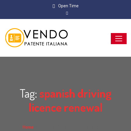
Open Time
Tag:
spanish driving
licence renewal
Home
spanish driving licence renewal