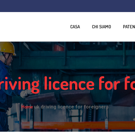
CASA
CHI SIAMO
PATEN
riving licence for 
Home
uk driving licence for foreigners